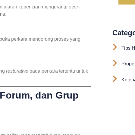
an ujaran kebencian mengurangi
over-
ma.
Catego
buka perkara mendorong proses yang
Tips 
Proper
ang
restorative
pada perkara tertentu untuk
Ketena
 Forum, dan Grup