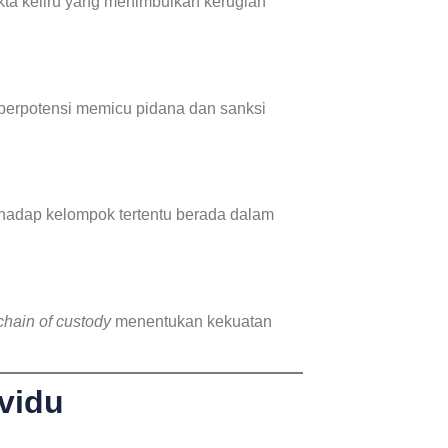
fakta keliru yang menimbulkan kerugian
k, berpotensi memicu pidana dan sanksi
rhadap kelompok tertentu berada dalam
chain of custody
menentukan kekuatan
vidu