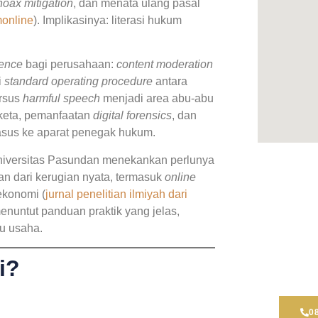
hoax mitigation
, dan menata ulang pasal
monline
). Implikasinya: literasi hukum
gence
bagi perusahaan:
content moderation
i
standard operating procedure
antara
rsus
harmful speech
menjadi area abu-abu
gketa, pemanfaatan
digital forensics
, dan
kasus ke aparat penegak hukum.
Universitas Pasundan
menekankan perlunya
n dari kerugian nyata, termasuk
online
ekonomi (
jurnal penelitian ilmiyah dari
Dont 
nuntut panduan praktik yang jelas,
ku usaha.
Our team
best leg
i?
a consul
0