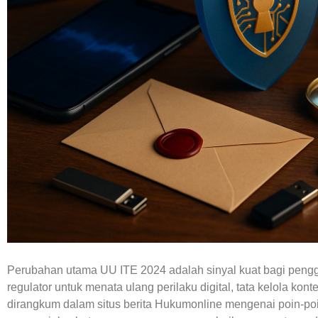
Perubahan utama UU ITE 2024 adalah sinyal kuat bagi penggun
regulator untuk menata ulang perilaku digital, tata kelola kont
dirangkum
dalam situs berita Hukumonline
mengenai poin-poin