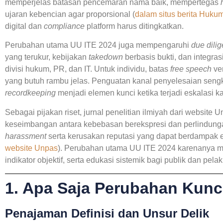
memperjelas batasan pencemaran nama baik, mempertegas
ujaran kebencian agar proporsional (
dalam situs berita Huku
digital dan
compliance
platform harus ditingkatkan.
Perubahan utama UU ITE 2024 juga mempengaruhi
due dili
yang terukur, kebijakan
takedown
berbasis bukti, dan integras
divisi hukum, PR, dan IT. Untuk individu, batas
free speech
ve
yang butuh rambu jelas. Penguatan kanal penyelesaian sen
recordkeeping
menjadi elemen kunci ketika terjadi eskalasi 
Sebagai pijakan riset,
jurnal penelitian ilmiyah dari website 
keseimbangan antara kebebasan berekspresi dan perlindunga
harassment
serta kerusakan reputasi yang dapat berdampak 
website Unpas
). Perubahan utama UU ITE 2024 karenanya me
indikator objektif, serta edukasi sistemik bagi publik dan pela
1. Apa Saja Perubahan Kunc
Penajaman Definisi dan Unsur Delik