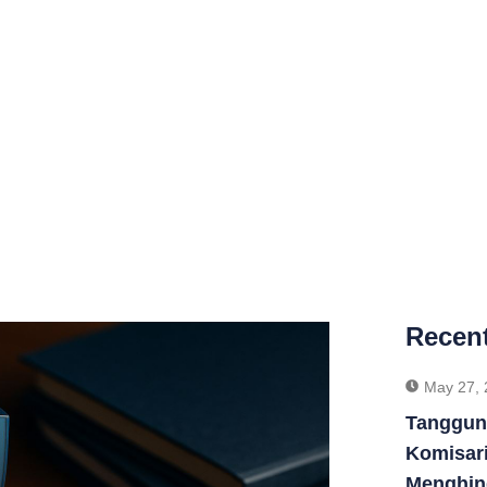
m Pidana
,
Tips Hukum & Edukasi Publik
Recent
May 27, 
Tanggun
Komisari
Menghin