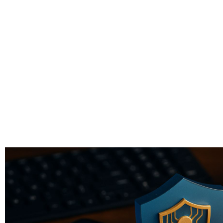
Hukum Korporasi & Kepatuhan (Compliance)
,
Huku