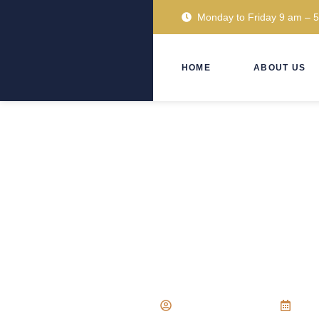
Monday to Friday 9 am – 
HOME
ABOUT US
UU ITE Pasca Revisi: Pet
Sarana Law Firm
Nov