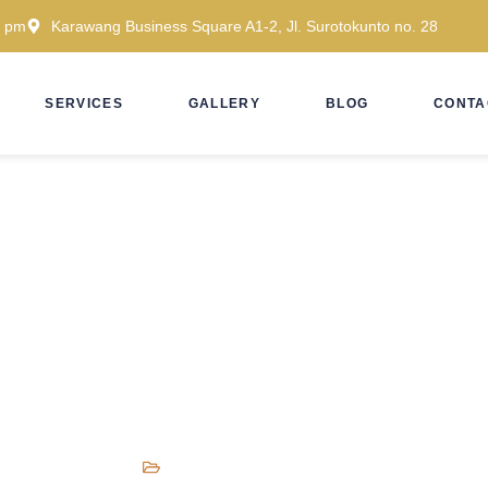
5 pm
Karawang Business Square A1-2, Jl. Surotokunto no. 28
SERVICES
GALLERY
BLOG
CONTA
a Risiko Pencemaran Nama Ba
Ujaran Kebencian
ember 13, 2025