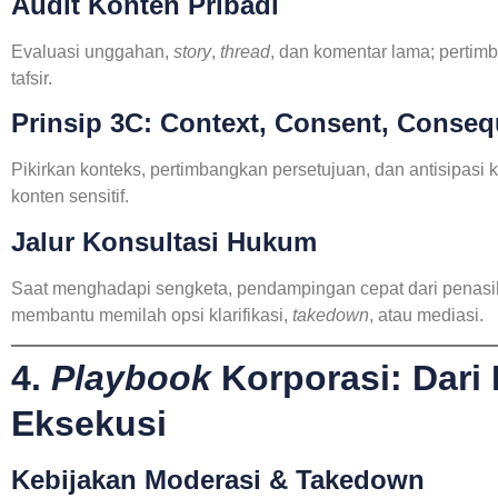
Audit Konten Pribadi
Evaluasi unggahan,
story
,
thread
, dan komentar lama; pertim
tafsir.
Prinsip 3C: Context, Consent, Conse
Pikirkan konteks, pertimbangkan persetujuan, dan antisipas
konten sensitif.
Jalur Konsultasi Hukum
Saat menghadapi sengketa, pendampingan cepat dari penasih
membantu memilah opsi klarifikasi,
takedown
, atau mediasi.
4.
Playbook
Korporasi: Dari 
Eksekusi
Kebijakan Moderasi & Takedown