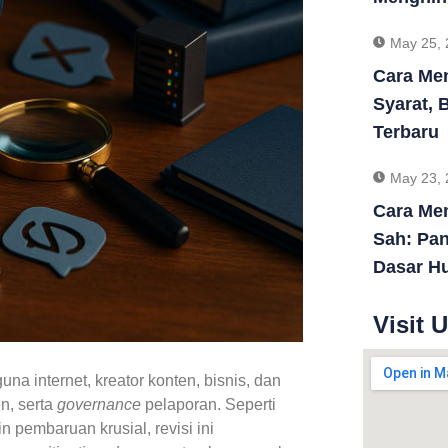
May 25, 
Cara Men
Syarat, 
Terbaru
May 23, 
Cara Me
Sah: Pan
Dasar H
Visit 
a internet, kreator konten, bisnis, dan
en, serta
governance
pelaporan. Seperti
 pembaruan krusial, revisi ini