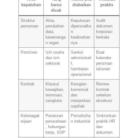
kepatuhan
harus
diabaikan
praktis
dicek
Struktur
Akta,
Keputusan
Audit
perseroan
perubahan
dipersoalka
dokumen
data,
n
korporasi
kewenanga
keabsahan
berkala
n organ
nya
Perizinan
Izin usaha
Sanksi
Buat
dan izin
administrati
kalender
sektoral
f,
perizinan
hambatan
tahunan
operasional
Kontrak
Klausul
Kerugian
Review
kewajiban,
komersial
kontrak
terminasi,
dan
sebelum
sengketa
interpretasi
eksekusi
sepihak
Ketenagak
Peraturan
Perselisiha
Sinkronkan
erjaan
perusahaan
n industrial
praktik HR
, hubungan
dan
kerja, SOP
dokumen