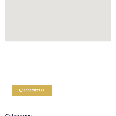
Dont Hesitate To Contact Us
Our team is ready to help you find the best legal
solutions. Contact us today for a consultation.
08111282991
Categories