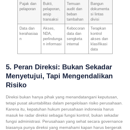
Pajak dan
Bukti,
Temuan
Bangun
pelaporan
pelaporan,
audit dan
dokumenta
arsip
beban
si lintas
transaksi
tambahan
divisi
Data dan
Akses,
Kebocoran
Terapkan
kerahasiaa
NDA,
data dan
kontrol
n
perlindunga
sengketa
akses dan
n informasi
internal
klasifikasi
data
5. Peran Direksi: Bukan Sekadar
Menyetujui, Tapi Mengendalikan
Risiko
Direksi bukan hanya pihak yang menandatangani keputusan,
tetapi pusat akuntabilitas dalam pengelolaan risiko perusahaan.
Karena itu,
kepatuhan hukum perusahaan indonesia
harus
masuk ke radar direksi sebagai fungsi kontrol, bukan sekadar
fungsi administrasi. Perusahaan yang sehat secara governance
biasanya punya direksi yang memahami kapan harus bergerak