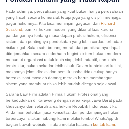
Pada akhirnya, perusahaan yang kuat bukan hanya perusahaan
yang lincah secara komersial, tetapi juga yang disiplin menjaga
pagar hukumnya. Kita bisa meminjam gagasan dari
Richard
Susskind
, pemikir hukum modern yang dikenal luas karena
pandangannya tentang masa depan profesi hukum, efisiensi
sistem, dan pentingnya pendekatan yang lebih cerdas terhadap
risiko legal. Salah satu benang merah dari pemikirannya dapat
diterjemahkan secara sederhana begini: sistem hukum modern
menuntut organisasi untuk lebih siap, lebih adaptif, dan lebih
terstruktur, bukan sekadar lebih sibuk. Dalam konteks artikel ini,
maknanya jelas: direksi dan pemilik usaha tidak cukup hanya
bereaksi saat masalah datang; mereka harus membangun
sistem yang membuat risiko lebih mudah dicegah sejak awal.
Sarana Law Firm adalah
Firma Hukum Profesional
yang
berkedudukan di
Karawang
dengan area kerja
Jawa Barat
pada
khususnya dan
seluruh area hukum Republik Indonesia
. Jika
Anda membutuhkan jasa konsultasi dan pendampingan hukum
terpercaya, silakan hubungi kami melalui tombol WhatsApp di
bagian bawah website ini atau melalui halaman
kontak kami
.